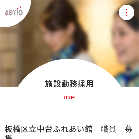
施設勤務採用
ITEM
板橋区立中台ふれあい館 職員 募
集