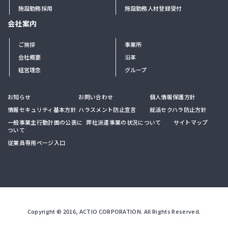
施設勤務採用
施設勤務人材登録受付
会社案内
ご挨拶
事業所
会社概要
沿革
経営理念
グループ
お知らせ
お問い合わせ
個人情報保護方針
情報セキュリティ基本方針
ハラスメント防止宣言
就活セクハラ防止方針
一般事業主行動計画の公表に
弊社派遣事業の状況について
サイトマップ
ついて
従業員専用ページ入口
Copyright © 2016, ACTIO CORPORATION. All Rights Reserved.