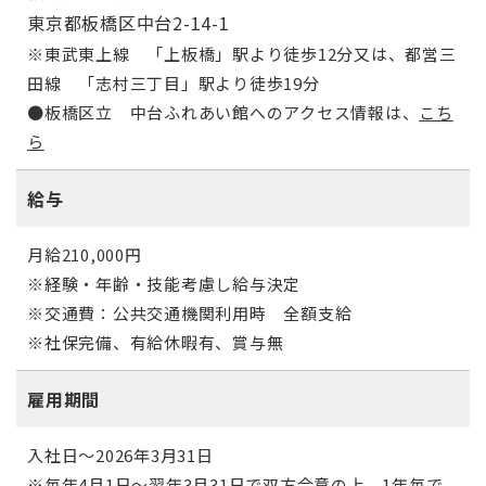
東京都板橋区中台2-14-1
※東武東上線 「上板橋」駅より徒歩12分又は、都営三
田線 「志村三丁目」駅より徒歩19分
●板橋区立 中台ふれあい館へのアクセス情報は、
こち
ら
給与
月給210,000円
※経験・年齢・技能考慮し給与決定
※交通費：公共交通機関利用時 全額支給
※社保完備、有給休暇有、賞与無
雇用期間
入社日～2026年3月31日
※毎年
4
月
1
日～翌年
3
月
31
日で双方合意の上、
1
年毎で