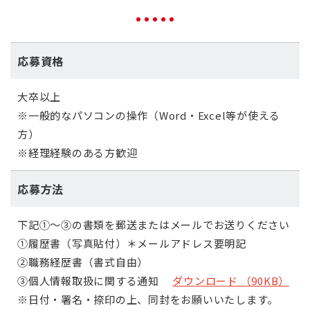
応募資格
大卒以上
※一般的なパソコンの操作（
Word
・
Excel
等が使える
方）
※経理経験のある方歓迎
応募方法
下記①～③の書類を郵送またはメールでお送りください
①履歴書（写真貼付）＊メールアドレス要明記
②職務経歴書（書式自由）
③個人情報取扱に関する通知
ダウンロード （90KB）
※日付・署名・捺印の上、同封をお願いいたします。