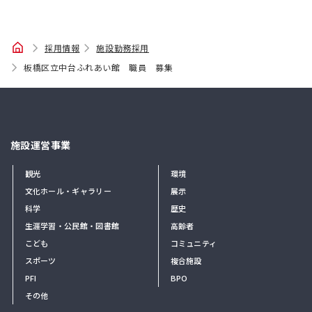
ホ
採用情報
施設勤務採用
ー
板橋区立中台ふれあい館 職員 募集
ム
施設運営事業
観光
環境
文化ホール・ギャラリー
展示
科学
歴史
生涯学習・公民館・図書館
高齢者
こども
コミュニティ
スポーツ
複合施設
PFI
BPO
その他